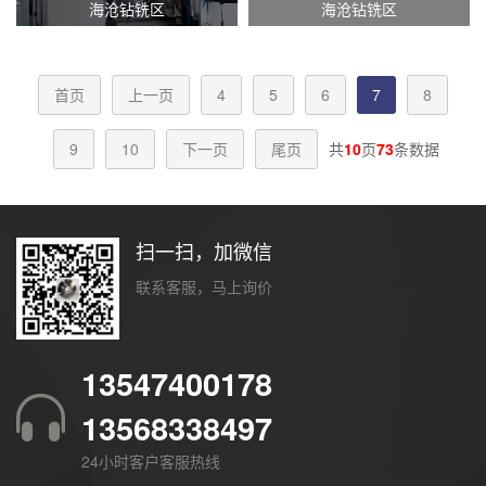
海沧钻铣区
海沧钻铣区
首页
上一页
4
5
6
7
8
9
10
下一页
尾页
共
10
页
73
条数据
扫一扫，加微信
联系客服，马上询价
13547400178
13568338497
24小时客户客服热线