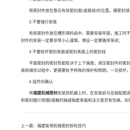
将密封件放在靠近有效密封面(或唇线)的位置。硬密封球阀
2.不要强行安装
有些密封件放在槽形填料函中，需要安装牢固，施工时不应
封件的安装一定要非常小心谨慎，埋设一定要循序渐进；
3.不要损坏密封表面或密封表面上的密封线
平面密封的密封性能取决于上下端面；液压密封件的密封性
装和储存过程中，更需要给予特殊的保护和照顾。一旦损坏
4.组件的确认
将
福建机械密封
安装到机器上时，在安装前与总装配图
和密封圈(O型圈)接触的轴或轴套表面和法兰是否有伤痕。
上一篇：福建泵用机械密封拆检技巧