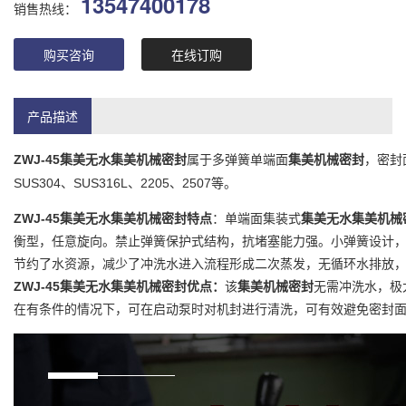
13547400178
销售热线：
购买咨询
在线订购
产品描述
ZWJ-45
集美无水集美机械密封
属于多弹簧单端面
集美机械密封
，密封
SUS304、SUS316L、2205、2507等。
ZWJ-45
集美无水集美机械密封
特点
：单端面集装式
集美无水集美机械
衡型，任意旋向。禁止弹簧保护式结构，抗堵塞能力强。小弹簧设计
节约了水资源，减少了冲洗水进入流程形成二次蒸发，无循环水排放
ZWJ-45
集美无水集美机械密封
优点：
该
集美机械密封
无需冲洗水，极
在有条件的情况下，可在启动泵时对机封进行清洗，可有效避免密封