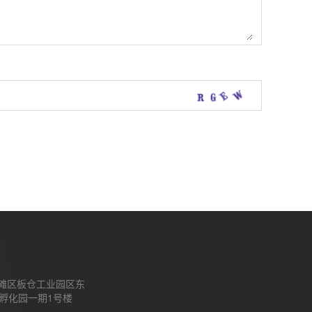
滩区板仓工业园区东
孵化园一期1号楼